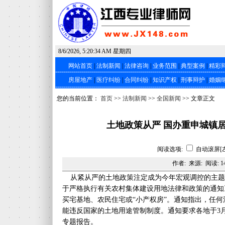
8/6/2026, 5:20:35 AM 星期四
网站首页
|
法制新闻
|
法律咨询
|
业务范围
|
典型案例
|
精彩
房屋地产
|
医疗纠纷
|
合同纠纷
|
知识产权
|
刑事辩护
|
婚姻
您的当前位置：
首页
>>
法制新闻
>>
全国新闻
>> 文章正文
土地政策从严 国办重申城镇
阅读选项:
自动滚屏[
作者: 来源: 阅读:
1
从紧从严的土地政策注定成为今年宏观调控的主题
于严格执行有关农村集体建设用地法律和政策的通知
买宅基地、农民住宅或“小产权房”。通知指出，任
能违反国家的土地用途管制制度。通知要求各地于3
专题报告。