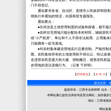
门不得登记。
通知要求各省、自治区、直辖市人民政府和国务院各
彻执行本通知的情况，向国务院专题报告。
通知要点：
●任何涉及土地管理制度的试验和探索，都不能违
●农村住宅用地只能分配给本村村民，城镇居民不
或“小产权房”。单位和个人不得非法租用、占用集
只能拥有一处宅基地。
●对农村集体建设用地实行总量控制。严格控制农
围。农民集体所有的土地使用权不得出让、转让或者
名违背农民意愿大拆大建、强制搬迁，侵害农民权益
农用地的违法违规行为。（记者 于祥明）
【
打印本文
】 【
大
中
小
】
设为主页
|
版权所有：江西专业律师网 站长：
本网站属公益性法律咨询及普法网站，如转载的
地址：江西省南昌
网站备案