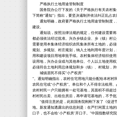
严格执行土地用途管制制度
国务院办公厅下发的《关于严格执行有关农村集
下简称“通知”）指出，要坚决遏制并依法纠正乱占
通知明确，政府要严格执行土地用途管制制度，
建设。
通知说，按照法律法规的规定，任何建设需要将
都必须依法经过批准。兴办乡镇企业、乡（镇）村公
需要使用本集体经济组织农民集体所有土地的，必须
规划、乡规划、村庄规划，纳入土地利用年度计划，
用和建设项目用地审批手续。农村集体经济组织使用
设用地，兴办企业或与其他单位、个人以土地使用权
必须符合土地利用总体规划和乡（镇）、村规划，并
城镇居民不得买“小产权房”
”。通知明确指出，农村住宅用地只能分配给本村村
农民住宅或“小产权房”。单位和个人不得非法租用
农村村民一户只能拥有一处宅基地，其面积不得超过
村村民出卖、出租住房后，再申请宅基地的，不予批
“值得注意的是，此前国务院刚刚下发了《促进节
地。新发通知透露出的信息则是：在严打闲置土地的
口子，也不会给‘小产权房’开口子。”中国指数研究