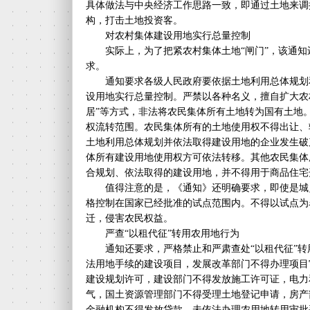
具体做法与中央经济工作思路一致，即通过土地来调
构，打击土地投资客。
对农村集体建设用地实行总量控制
实际上，为了把紧农村集体土地“闸门”，该通知
求。
通知要求各级人民政府要依据土地利用总体规划
设用地实行总量控制。严禁以各种名义，擅自扩大农
居”等方式，非法将农民集体所有土地转为国有土地
权流转范围。农民集体所有的土地使用权不得出让、
土地利用总体规划并依法取得建设用地的企业发生破
体所有建设用地使用权方可依法转移。其他农民集体
合规划、依法取得的建设用地，并不得用于商品住宅
值得注意的是，《通知》还明确要求，即使是城
格控制在国家已经批准的试点范围内。不得以试点为
迁，侵害农民权益。
严查“以租代征”转用农用地行为
通知还要求，严格禁止和严肃查处“以租代征”转
法用地手续的建设项目，发展改革部门不得办理项目
建设规划许可，建设部门不得发放施工许可证，电力
气，国土资源管理部门不得受理土地登记申请，房产
金融机构不得发放贷款。未依法办理农用地转用审批