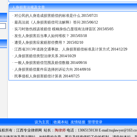
人身损害法规及文章
·
对公民的人身造成损害赔偿的标准是什么
2015/07/21
·
最高法就《人身损害赔偿司法解释》答问
2015/06/12
·
实习时致伤残该谁赔偿 模糊身份凸显现有法律盲区
2015/05/05
·
发生人身损害后当事人如何维权？
2015/03/18
·
遭受人身损害应索赔那些费用？
2015/02/10
·
江西省2013年道路交通事故、人身损害赔偿标准及计算方式
2014/12/29
·
人身损害赔偿类型法律关系
2014/10/29
·
一般人身损害赔偿范围及赔偿数额
2014/09/16
·
人身损害赔偿案件应选择的诉讼方向
2014/09/16
·
民事侵权人身损害赔偿计算表
2014/07/25
设为主页
|
收藏本站
|
友情链接
|
管理登录
版权所有：江西专业律师网 站长：
陶律师
电话：13065159130 E-mail:txqlawyer@163.c