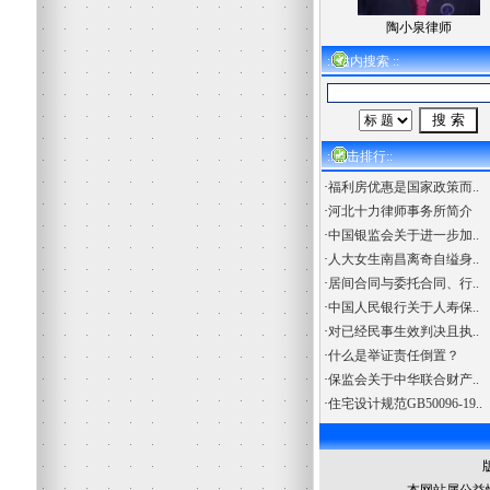
陶小泉律师
:: 站内搜索 ::
::点击排行::
·
福利房优惠是国家政策而..
·
河北十力律师事务所简介
·
中国银监会关于进一步加..
·
人大女生南昌离奇自缢身..
·
居间合同与委托合同、行..
·
中国人民银行关于人寿保..
·
对已经民事生效判决且执..
·
什么是举证责任倒置？
·
保监会关于中华联合财产..
·
住宅设计规范GB50096-19..