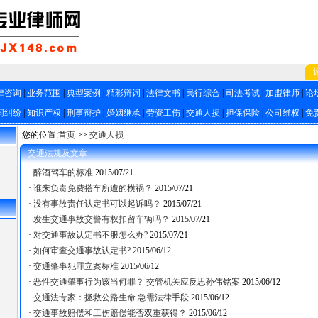
律咨询
|
业务范围
|
典型案例
|
精彩辩词
|
法律文书
|
民行综合
|
司法考试
|
加盟律师
|
论
同纠纷
|
知识产权
|
刑事辩护
|
婚姻继承
|
劳资工伤
|
交通人损
|
担保保险
|
公司维权
|
免
您的位置:
首页
>>
交通人损
交通法规及文章
·
醉酒驾车的标准
2015/07/21
·
谁来负责免费搭车所遭的横祸？
2015/07/21
·
没有事故责任认定书可以起诉吗？
2015/07/21
·
发生交通事故交警有权扣留车辆吗？
2015/07/21
·
对交通事故认定书不服怎么办?
2015/07/21
·
如何审查交通事故认定书?
2015/06/12
·
交通肇事犯罪立案标准
2015/06/12
·
恶性交通肇事行为该当何罪？ 交管机关应反思孙伟铭案
2015/06/12
·
交通法专家：拯救公路生命 急需法律手段
2015/06/12
·
交通事故赔偿和工伤赔偿能否双重获得？
2015/06/12