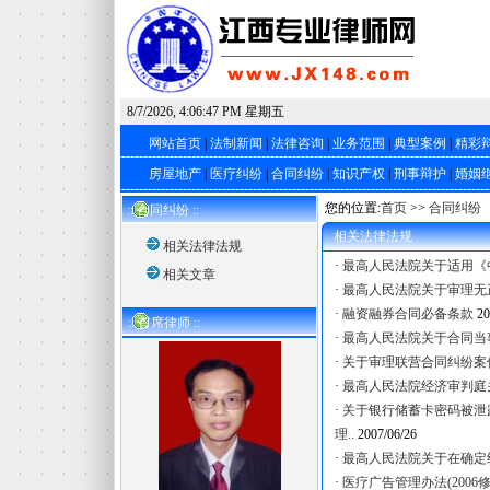
8/7/2026, 4:06:47 PM 星期五
网站首页
|
法制新闻
|
法律咨询
|
业务范围
|
典型案例
|
精彩
房屋地产
|
医疗纠纷
|
合同纠纷
|
知识产权
|
刑事辩护
|
婚姻
您的位置:
首页
>>
合同纠纷
:: 合同纠纷 ::
相关法律法规
相关法律法规
·
最高人民法院关于适用《
相关文章
·
最高人民法院关于审理无
·
融资融券合同必备条款
20
:: 首席律师 ::
·
最高人民法院关于合同当
·
关于审理联营合同纠纷案
·
最高人民法院经济审判庭
·
关于银行储蓄卡密码被泄
理..
2007/06/26
·
最高人民法院关于在确定
·
医疗广告管理办法(2006修