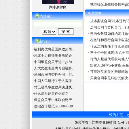
·
城市社区卫生服务机构设
陶小泉律师
相关文章
:: 站内搜索 ::
·
从本案谈合同“根本违约”
·
居间合同与委托合同、行
·
违约金数额如何约定才适
·
在签订和履行合同中应该
::点击排行::
·
什么违约责任？什么是违
·
福利房优惠是国家政策而..
·
三十年合同成废纸 八十
·
河北十力律师事务所简介
·
行为人超越代理权与他人
·
中国银监会关于进一步加..
·
出卖人违约拒不交货 买
·
人大女生南昌离奇自缢身..
·
可得利益损失的赔偿问题
·
居间合同与委托合同、行..
·
买卖合同常见纠纷的解决
·
中国人民银行关于人寿保..
·
对已经民事生效判决且执..
·
什么是举证责任倒置？
·
保监会关于中华联合财产..
·
住宅设计规范GB50096-19..
设为主页
|
版权所有：江西专业律师网 站长：