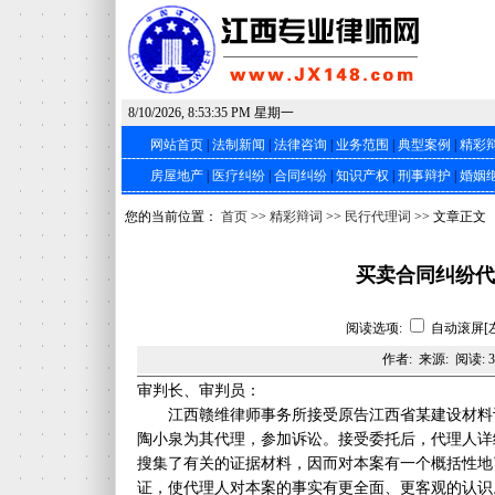
8/10/2026, 8:53:36 PM 星期一
网站首页
|
法制新闻
|
法律咨询
|
业务范围
|
典型案例
|
精彩
房屋地产
|
医疗纠纷
|
合同纠纷
|
知识产权
|
刑事辩护
|
婚姻
您的当前位置：
首页
>>
精彩辩词
>>
民行代理词
>> 文章正文
买卖合同纠纷代
阅读选项:
自动滚屏[
作者: 来源: 阅读:
3
审判长、审判员：
江西赣维律师事务所接受原告江西省某建设材料
陶小泉为其代理，参加诉讼。接受委托后，代理人详
搜集了有关的证据材料，因而对本案有一个概括性地
证，使代理人对本案的事实有更全面、更客观的认识