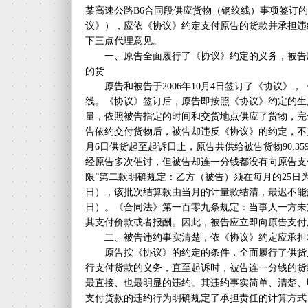
某高速公路B6合同段供应货物（钢绞线）事项签订
议》），应依《协议》约定支付原告的货款并承担违
下三点代理意见。
一、原告全面履行了《协议》约定的义务，被告
的货
原告和被告于2006年10月4日签订了《协议》，
线。《协议》签订后，原告即按照《协议》约定的生
量，依照被告指定的时间和交货地点供应了货物，完
告依约交付货物后，被告却违反《协议》的约定，不支
月6日供货起至起诉日止，原告共供给被告货物90.359吨
经原告多次催讨，但被告却连一分钱都没有向原告支
限”第二款明确规定：乙方（被告）须在每月的25日
日），该批次结算款由当月的计量款结清，最迟不能超
日）。《合同法》第一百零九条规定：当事人一方未
其支付价款或者报酬。因此，被告应立即向原告支付
二、被告违约事实清楚，依《协议》约定应承担
原告按《协议》的约定的条件，全面履行了供货
行支付货款的义务，直至起诉时，被告连一分钱的货
最直接、也最明显的违约。其违约事实简单、清楚、
支付货款的违约行为明确规定了承担责任的计算方式