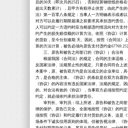
后的30天（即次月的25日），否则结算钢绞线价格在
超出天数累计），且甲方有权停止供货，由此产生的
法》第一百零八条规定：当事人一方明确表示或者以
对方可以在履行期限届满之前要求其承担违约责任。
人可以约定一方违约时应当根据违约情况向对方支付
约产生的损失赔偿额的计算方法。依照《协议》计算，被
的货款，至今分别逾期 天。因此，按照《合同法》
算的方法计算，被告必须向原告支付违约金67769.25
三、原告和被告之间签订的《协议》）合法有
根据我国《合同法》的规定，合同的主体适格，
反国家法律、法规禁止性的规定。只要合同符合上述
本案中，原、被告双方均是合法成立的企业单位，具
力，是合格的主体。《协议》的条款是在双方自愿协
《协议》的内容没有违反国家法律、法规的规定。因
的。对合法有效的《协议》，当事双方必须按照约定
约定，就必须依约承担法律责任。
审判长、审判员：综上所述，原告和破告之间签
律的保护。原告己完全、全面地按照《协议》的约定
须按照《协议》和约定履行支付货款的义务。这是《
场条件下诚实信用原则的体现。但被告视法律、《协
支付到期货款的义务，甚至从原告供货起，一分钱都