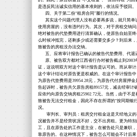
是违反民法诚实信用的基本准则的，依法应予驳回。
四、关于第二份“租房合同”履行的情况。
其实这个问题代理人没有必要再多说，就只简单说
使用房屋的，没有违约行为。其次，对于房租交纳问
绝对被告的代垫费用进行清算确认，使原告自始至终
么时候冲抵完，还剩多少或还需要交多少？到后来，
致被告的房租没办法交纳。
五、应将审计报告已确认的被告代垫费用、代退
原、被告双方都对江西省行办对被告截止到2003
证，这说明双方对这个审计报告是认可的。而从审计
这个审计结论对原告更是权威的。在这个审计报告中，
为原告代垫费用是39954.28元，为原告代付房屋押金是2
告起诉时，被告共欠原告房租89157元，减去经审计确认
应依约向原告交纳房租25902.72元。当然，由于
致被告无法交付租金，因此不存在所谓的“按同期银
况。
审判长、审判员：租房交付租金这是天经地义的
况被告并不是经营状况不好，交不出房租。更为特别
工，且在原告处的工作是主业，在被告处只是兼职，
靠原告的。在这种情况下，被告怎么可能会不计后果