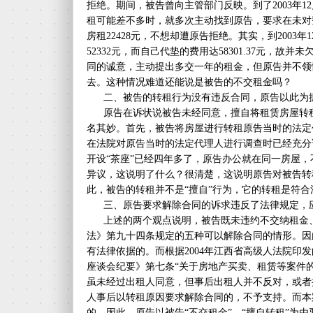
拒绝。期间，被告曾向主管部门反映。到了2003年
租可能差不多时，就多次主动找到原告，要求在未对
房租22428元，不想却遭原告拒绝。其实，到2003
52332元，而自己代垫的费用达58301.37元，故
同的诚意，主动提出多交一年的租金，但原告并不领
去。这种情况难道还能说是被告的不交租金吗？
二、被告的转租行为没有违反合同，原告以此为据
原告在诉状说被告未经同意，擅自将租赁房屋转租
名其妙。首先，被告将房屋进行转租原告当时的法定
在法院对原告当时的法定代理人进行调查时已经充分
开设“茶座”已经四年多了，原告办公就在同一房屋
异议，这说明了什么？很清楚，这说明原告对被告转
此，被告的转租并不是“擅自”行为，它的转租是符合
三、原告要求解除合同的诉求违反了法律规定，
上述的两个观点说明，被告既未违约不交纳租金、
法》第九十四条规定的五种可以解除合同的情形。因
有法律依据的。而根据2004年江西省高级人法院印
座谈会纪要》第七条“关于房地产买卖、租赁等案件的
虽未经过出租人同意，但事后出租人并不反对，或者
人事后以转租原因要求解除合同的，不予支持。而本
的。因此，原告以被告“不交租金”、“擅自转租”为