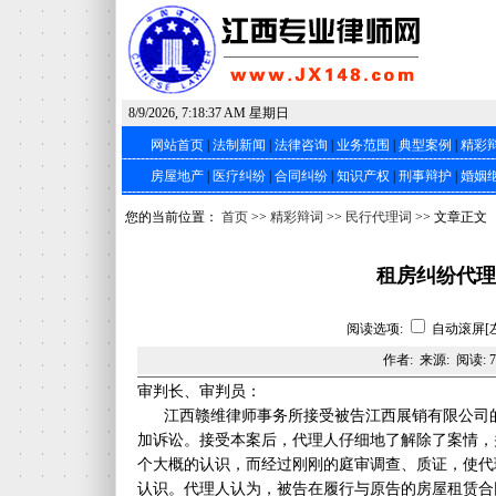
8/9/2026, 7:18:38 AM 星期日
网站首页
|
法制新闻
|
法律咨询
|
业务范围
|
典型案例
|
精彩
房屋地产
|
医疗纠纷
|
合同纠纷
|
知识产权
|
刑事辩护
|
婚姻
您的当前位置：
首页
>>
精彩辩词
>>
民行代理词
>> 文章正文
租房纠纷代理
阅读选项:
自动滚屏[
作者: 来源: 阅读:
7
审判长、审判员：
江西赣维律师事务所接受被告江西展销有限公司的
加诉讼。接受本案后，代理人仔细地了解除了案情，
个大概的认识，而经过刚刚的庭审调查、质证，使代
认识。代理人认为，被告在履行与原告的房屋租赁合