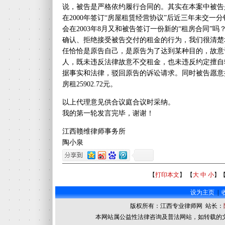
说，被告是严格依约履行合同的。其实在本案中被告
在2000年签订“房屋租赁经营协议”后近三年未交
会在2003年8月又和被告签订一份新的“租房合同”
确认、拒绝接受被告交付的租金的行为，我们很清楚
任恰恰是原告自己，是原告为了达到某种目的，故意
人，既未违反法律故意不交租金，也未违反约定擅自
据事实和法律，驳回原告的诉讼请求。同时被告愿意
房租25902.72元。
以上代理意见供合议庭合议时采纳。
我的第一轮发言完毕，谢谢！
江西赣维律师事务所
陶小泉
【
打印本文
】 【
大
中
小
】
设为主页
|
版权所有：江西专业律师网 站长：
本网站属公益性法律咨询及普法网站，如转载的