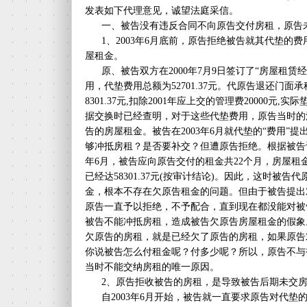
发表如下代理意见，诚望法庭采信。
一、被告没有违反合同不向原告交付房租，原告未
1、2003年6月底前，原告拒绝被告就其代垫的
屋租金。
原、被告双方在2000年7月9日签订了“房屋租赁
用，代垫费用总额为52701.37元。代原告退还门面承
8301.37元,扣除2001年应上交的管理费20000元,实
据交换时已经查明，对于这些代垫费用，原告当时的
告的房屋租金。被告在2003年6月就代垫的“费用”
够冲抵房租？是否要补交？但遭原告拒绝。根据被告计
年6月，被告应向原告交付的租金共22个月，房屋租金
已经达58301.37元(按审计结论)。因此，这时被告
金，根本不存在欠原告租金的问题。但由于被告提出
原告一直予以拒绝，不予配合，直到现在都没能对被
被告不能冲抵房租，造成被告欠原告房屋租金的假象
欠原告的房租，就是已经欠了原告的房租，如果原告
你说被告怎么付租金呢？付多少呢？所以，原告不与
当时不能交纳房租的唯一原因。
2、原告拒收被告的房租，是导致被告后期未交房
自2003年6月开始，被告就一直要求原告对代垫