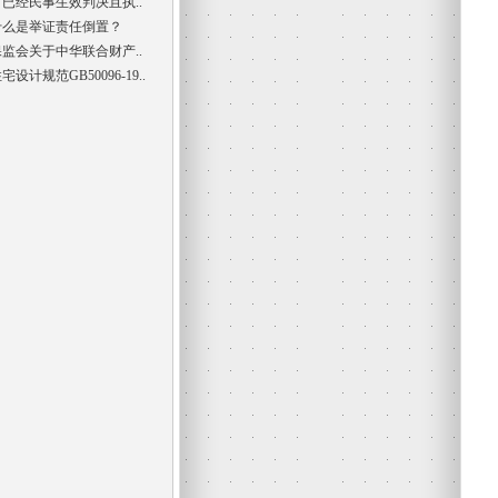
对已经民事生效判决且执..
什么是举证责任倒置？
保监会关于中华联合财产..
宅设计规范GB50096-19..