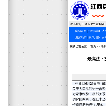
8/6/2026, 8:38:17 PM 星期四
网站首页
|
法制新闻
|
法
房屋地产
|
医疗纠纷
|
合
您的当前位置：
首页
>>
法
最高法：
中新网6月29日电 
关于人民法院进一步深
对家事纠纷、相邻关系
调解的纠纷，在征求当
特邀调解员先行调解。