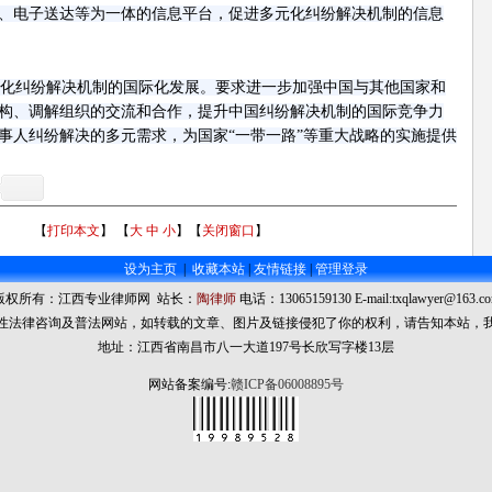
、电子送达等为一体的信息平台，促进多元化纠纷解决机制的信息
化纠纷解决机制的国际化发展。要求进一步加强中国与其他国家和
构、调解组织的交流和合作，提升中国纠纷解决机制的国际竞争力
事人纠纷解决的多元需求，为国家“一带一路”等重大战略的实施提供
【
打印本文
】 【
大
中
小
】【
关闭窗口
】
设为主页
|
收藏本站
|
友情链接
|
管理登录
版权所有：江西专业律师网 站长：
陶律师
电话：13065159130 E-mail:txqlawyer@163.c
性法律咨询及普法网站，如转载的文章、图片及链接侵犯了你的权利，请告知本站，
地址：江西省南昌市八一大道197号长欣写字楼13层
网站备案编号:
赣ICP备06008895号