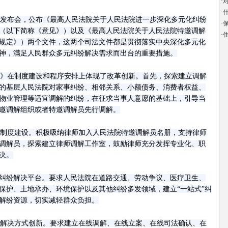
·
·
发布会，公布《最高人民法院关于人民法院进一步深化多元化纠纷
·
（以下简称《意见》）以及《最高人民法院关于人民法院特邀调解
·
住
规定》）两个文件，这两个司法文件都是贯彻落实中央深化多元化
神，满足人民群众多元纠纷解决需求而出台的重要措施。
》在制度建设和程序安排上体现了改革创新。首先，探索建立调解
的基层人民法院对家事纠纷、相邻关系、小额债务、消费者权益、
物业管理等适宜调解的纠纷，在征求当事人意愿的基础上，引导当
邀调解组织或者特邀调解员先行调解。
制度建设。积极吸纳律师加入人民法院特邀调解员名册，支持律师
调解员，探索建立律师调解工作室，鼓励律师充分发挥专业化、职
决。
纠纷解决平台。要求人民法院在道路交通、劳动争议、医疗卫生、
保护、土地承办、环境保护以及其他纠纷多发领域，建立“一站式”纠
解纷资源，切实减轻群众负担。
解决方式创新。要求建立在线调解、在线立案、在线司法确认、在