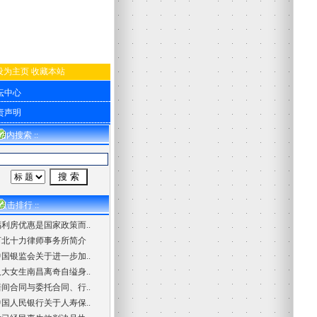
设为主页
收藏本站
坛中心
责声明
 站内搜索 ::
 点击排行 ::
福利房优惠是国家政策而..
河北十力律师事务所简介
中国银监会关于进一步加..
人大女生南昌离奇自缢身..
居间合同与委托合同、行..
中国人民银行关于人寿保..