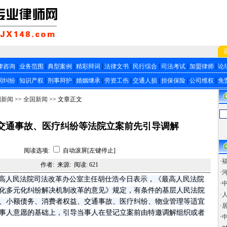
律咨询
|
业务范围
|
典型案例
|
精彩辩词
|
法律文书
|
民行综合
|
司法考试
|
加盟律师
|
论
同纠纷
|
知识产权
|
刑事辩护
|
婚姻继承
|
劳资工伤
|
交通人损
|
担保保险
|
公司维权
|
免
::
制新闻
>>
全国新闻
>> 文章正文
交通事故、医疗纠纷等法院立案前先引导调解
::
阅读选项:
自动滚屏[左键停止]
·
作者: 来源: 阅读:
621
·
最高人民法院司法改革办公室主任胡仕浩今日表示，《最高人民法院
·
化多元化纠纷解决机制改革的意见》规定，有条件的基层人民法院
·
、小额债务、消费者权益、交通事故、医疗纠纷、物业管理等适宜
·
事人意愿的基础上，引导当事人在登记立案前由特邀调解组织或者
·