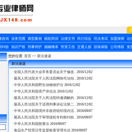
律咨询
|
业务范围
|
典型案例
|
精彩辩词
|
法律文书
|
民行综合
|
司法考试
|
加盟律师
|
论
同纠纷
|
知识产权
|
刑事辩护
|
婚姻继承
|
劳资工伤
|
交通人损
|
担保保险
|
公司维权
|
免
您的位置:
首页
>>
新法速递
新法速递
·
全国人民代表大会常务委员会关于修改..
2016/12/02
·
最高人民法院关于人民法院网络司法拍..
2016/12/02
·
中华人民共和国野生动物保护法
2016/12/02
·
中华人民共和国资产评估法
2016/12/02
·
最高人民法院关于人民法院特邀调解的..
2016/12/02
·
最高人民法院关于适用刑事诉讼法第二..
2016/12/02
·
中华人民共和国境外非政府组织境内活..
2016/09/07
·
最高人民法院关于审理侵犯专利权纠纷..
2016/09/07
·
中华人民共和国慈善法
2016/09/07
·
食品生产经营日常监督检查管理办法
2016/09/07