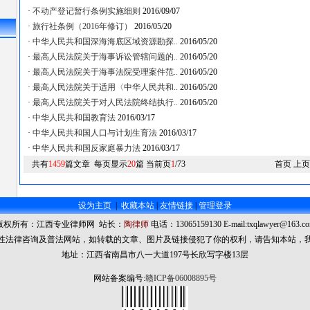
·
不动产登记暂行条例实施细则
2016/09/07
·
旅行社条例（2016年修订）
2016/05/20
·
中华人民共和国深海海底区域资源勘探..
2016/05/20
·
最高人民法院关于海事诉讼管辖问题的..
2016/05/20
·
最高人民法院关于海事法院受理案件范..
2016/05/20
·
最高人民法院关于适用〈中华人民共和..
2016/05/20
·
最高人民法院关于对人民法院终结执行..
2016/05/20
·
中华人民共和国教育法
2016/03/17
·
中华人民共和国人口与计划生育法
2016/03/17
·
中华人民共和国反家庭暴力法
2016/03/17
共有
1459
篇文章 每页显示
20
篇 当前页
1
/73
首页 上
设为主页
|
收藏本站
|
友情链接
|
管理登录
版权所有：江西专业律师网 站长：
陶律师
电话：13065159130 E-mail:txqlawyer@163.c
性法律咨询及普法网站，如转载的文章、图片及链接侵犯了你的权利，请告知本站，
地址：江西省南昌市八一大道197号长欣写字楼13层
网站备案编号:
赣ICP备06008895号