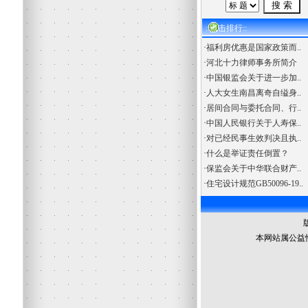
::点击排行::
·
福利房优惠是国家政策而..
·
河北十力律师事务所简介
·
中国银监会关于进一步加..
·
人大女生南昌离奇自缢身..
·
居间合同与委托合同、行..
·
中国人民银行关于人寿保..
·
对已经民事生效判决且执..
·
什么是举证责任倒置？
·
保监会关于中华联合财产..
·
住宅设计规范GB50096-19..
本网站属公益